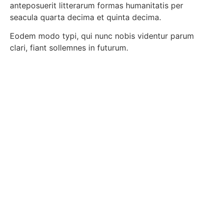
anteposuerit litterarum formas humanitatis per
seacula quarta decima et quinta decima.
Eodem modo typi, qui nunc nobis videntur parum
clari, fiant sollemnes in futurum.
Have questions in mind? let us help you.