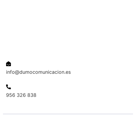
Información
Inicio
Quienes Somos
Servicios
Contacta
Contacta
Email
info@dumocomunicacion.es
Teléfono
956 326 838
2024 copyright Dumo Comunicación - Todos los derec
reservados