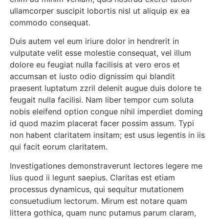
ullamcorper suscipit lobortis nisl ut aliquip ex ea
commodo consequat.
Duis autem vel eum iriure dolor in hendrerit in
vulputate velit esse molestie consequat, vel illum
dolore eu feugiat nulla facilisis at vero eros et
accumsan et iusto odio dignissim qui blandit
praesent luptatum zzril delenit augue duis dolore te
feugait nulla facilisi. Nam liber tempor cum soluta
nobis eleifend option congue nihil imperdiet doming
id quod mazim placerat facer possim assum. Typi
non habent claritatem insitam; est usus legentis in iis
qui facit eorum claritatem.
Investigationes demonstraverunt lectores legere me
lius quod ii legunt saepius. Claritas est etiam
processus dynamicus, qui sequitur mutationem
consuetudium lectorum. Mirum est notare quam
littera gothica, quam nunc putamus parum claram,