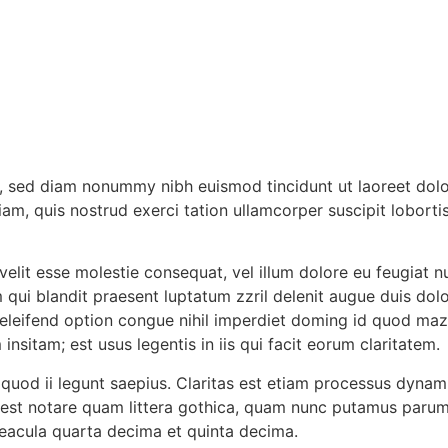
t, sed diam nonummy nibh euismod tincidunt ut laoreet dol
m, quis nostrud exerci tation ullamcorper suscipit lobortis 
velit esse molestie consequat, vel illum dolore eu feugiat nu
m qui blandit praesent luptatum zzril delenit augue duis dolo
s eleifend option congue nihil imperdiet doming id quod ma
nsitam; est usus legentis in iis qui facit eorum claritatem.
quod ii legunt saepius. Claritas est etiam processus dynam
est notare quam littera gothica, quam nunc putamus paru
seacula quarta decima et quinta decima.