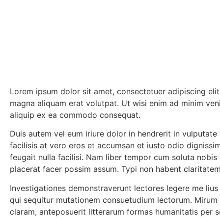
Lorem ipsum dolor sit amet, consectetuer adipiscing eli
magna aliquam erat volutpat. Ut wisi enim ad minim venia
aliquip ex ea commodo consequat.
Duis autem vel eum iriure dolor in hendrerit in vulputate 
facilisis at vero eros et accumsan et iusto odio dignissi
feugait nulla facilisi. Nam liber tempor cum soluta nobi
placerat facer possim assum. Typi non habent claritatem i
Investigationes demonstraverunt lectores legere me lius 
qui sequitur mutationem consuetudium lectorum. Mirum 
claram, anteposuerit litterarum formas humanitatis per 