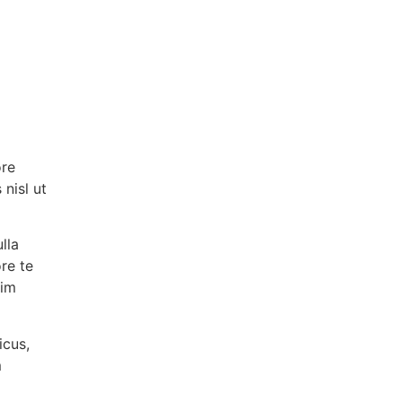
ore
nisl ut
lla
re te
zim
icus,
m