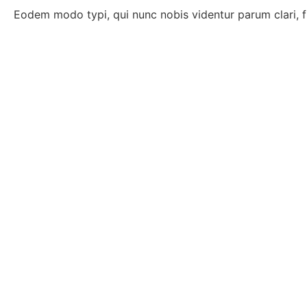
Eodem modo typi, qui nunc nobis videntur parum clari, f
Have questions in mind? let us help you